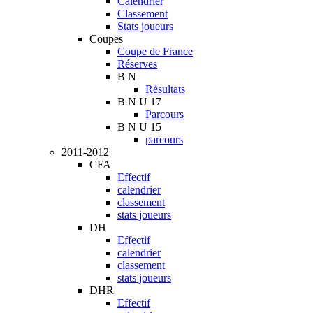
Calendrier
Classement
Stats joueurs
Coupes
Coupe de France
Réserves
B N
Résultats
B N U 17
Parcours
B N U 15
parcours
2011-2012
CFA
Effectif
calendrier
classement
stats joueurs
DH
Effectif
calendrier
classement
stats joueurs
DHR
Effectif