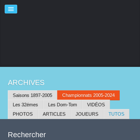
ACCUEIL
ARCHIVES
Le CLUB
Saisons 1897-2005
Championnats 2005-2024
PARCOURS
PERSONNALITÉS
Les 32émes
Les Dom-Tom
VIDÉOS
EVENEMENTS
PHOTOS
ARTICLES
JOUEURS
TUTOS
INFRASTRUCTURES
PALMARES
Rechercher
COMPÉTITIONS