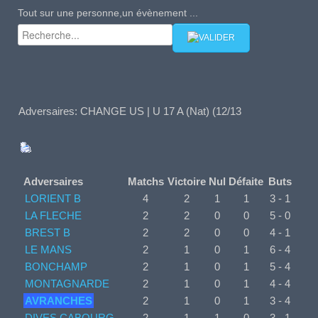
Tout sur une personne,un évènement ...
NATIONAL2 (24-25
CALENDRIER
CLASSEMENT
ARTICLES
PHOTOS
Adversaires: CHANGE US | U 17 A (Nat) (12/13
VIDEOS
RÉSUMÉS
BUTS
RALENTIS
Adversaires
Matchs
Victoire
Nul
Défaite
Buts
LORIENT B
4
2
1
1
3 - 1
TOP ARRËTS
LA FLECHE
2
2
0
0
5 - 0
BREST B
2
2
0
0
4 - 1
LE MANS
2
1
0
1
6 - 4
BONCHAMP
2
1
0
1
5 - 4
MONTAGNARDE
2
1
0
1
4 - 4
AVRANCHES
2
1
0
1
3 - 4
DIVES CABOURG
2
1
1
0
3 - 1