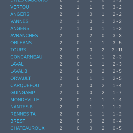
VERTOU
2
1
1
0
3 - 2
ANGERS
2
1
0
1
2 - 2
VANNES
2
1
0
1
2 - 2
ANGERS
2
1
0
1
1 - 3
AVRANCHES
2
0
2
0
3 - 3
ORLEANS
2
0
1
1
3 - 5
TOURS
2
0
0
2
3 - 11
CONCARNEAU
2
0
1
1
2 - 3
LAVAL
2
0
1
1
2 - 3
LAVAL B
2
0
0
2
2 - 5
ORVAULT
2
0
1
1
2 - 5
CARQUEFOU
2
0
0
2
1 - 4
GUINGAMP
2
0
0
2
1 - 7
MONDEVILLE
2
0
1
1
1 - 4
NANTES B
2
0
1
1
1 - 2
RENNES TA
2
0
1
1
1 - 2
BREST
2
0
0
2
0 - 4
CHATEAUROUX
2
0
0
2
0 - 5