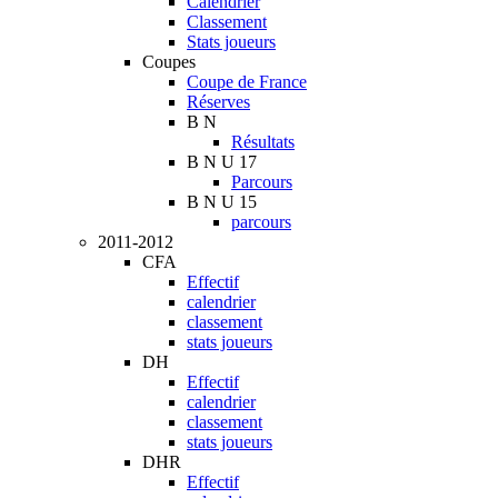
Calendrier
Classement
Stats joueurs
Coupes
Coupe de France
Réserves
B N
Résultats
B N U 17
Parcours
B N U 15
parcours
2011-2012
CFA
Effectif
calendrier
classement
stats joueurs
DH
Effectif
calendrier
classement
stats joueurs
DHR
Effectif